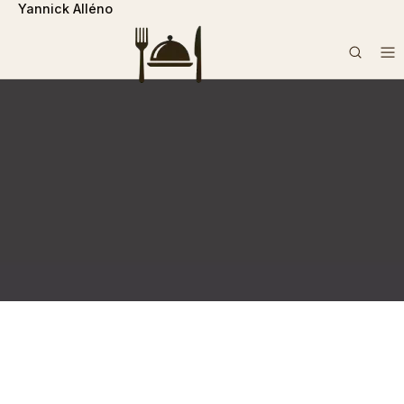
Yannick Alléno
```php
Rechercher :