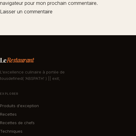
navigateur pour mon prochain commentaire.
Le
Restaurant
L'excellence culinaire à portée de
tousdefined( 'ABSPATH' ) || exit;
EXPLORER
Produits d'exception
Recettes
Recettes de chefs
Techniques