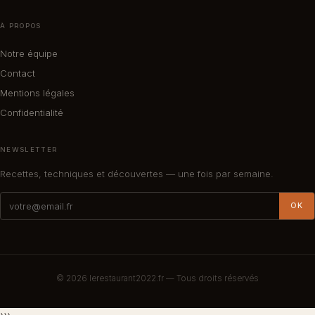
À PROPOS
Notre équipe
Contact
Mentions légales
Confidentialité
NEWSLETTER
Recettes, techniques et découvertes — une fois par semaine.
OK
© 2026
lerestaurant2022.fr
— Tous droits réservés