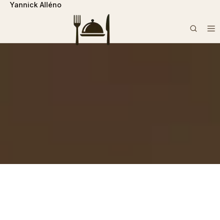
Yannick Alléno
```php
Rechercher :