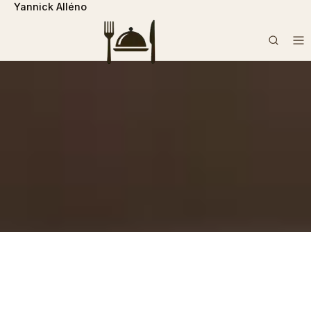
Yannick Alléno
```php
Rechercher :