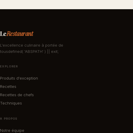
Le
Restaurant
L'excellence culinaire à portée de
tousdefined( 'ABSPATH' ) || exit;
EXPLORER
Produits d'exception
Recettes
Recettes de chefs
Techniques
À PROPOS
Notre équipe