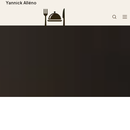
Yannick Alléno
```php
Rechercher :