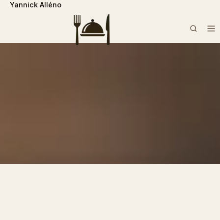
Yannick Alléno
```php
Rechercher :