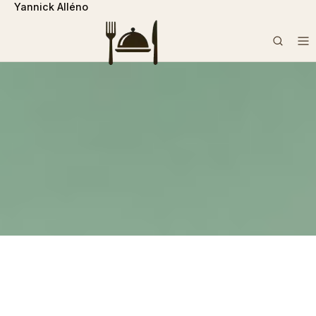
Yannick Alléno
```php
Rechercher :