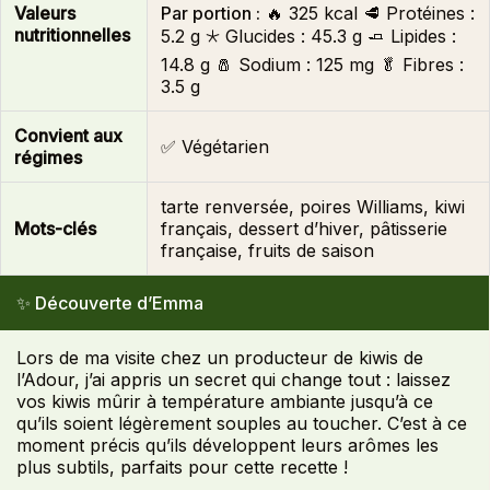
Valeurs
Par portion :
🔥
325 kcal
🥩 Protéines :
nutritionnelles
5.2 g
🞯 Glucides :
45.3 g
🧈 Lipides :
14.8 g
🧂 Sodium :
125 mg
🥬 Fibres :
3.5 g
Convient aux
✅ Végétarien
régimes
tarte renversée, poires Williams, kiwi
Mots-clés
français, dessert d’hiver, pâtisserie
française, fruits de saison
✨ Découverte d’Emma
Lors de ma visite chez un producteur de kiwis de
l’Adour, j’ai appris un secret qui change tout : laissez
vos kiwis mûrir à température ambiante jusqu’à ce
qu’ils soient légèrement souples au toucher. C’est à ce
moment précis qu’ils développent leurs arômes les
plus subtils, parfaits pour cette recette !