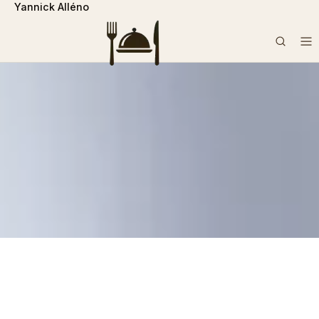
Yannick Alléno
```php
Rechercher :