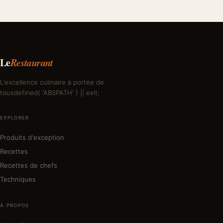
Le
Restaurant
L'excellence culinaire à portée de
tousdefined( 'ABSPATH' ) || exit;
EXPLORER
Produits d'exception
Recettes
Recettes de chefs
Techniques
À PROPOS