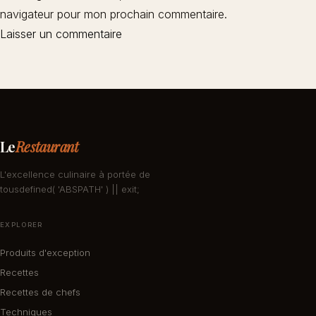
navigateur pour mon prochain commentaire.
Le
Restaurant
L'excellence culinaire à portée de
tousdefined( 'ABSPATH' ) || exit;
EXPLORER
Produits d'exception
Recettes
Recettes de chefs
Techniques