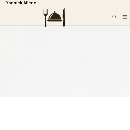
Yannick Alléno
```php
Rechercher :