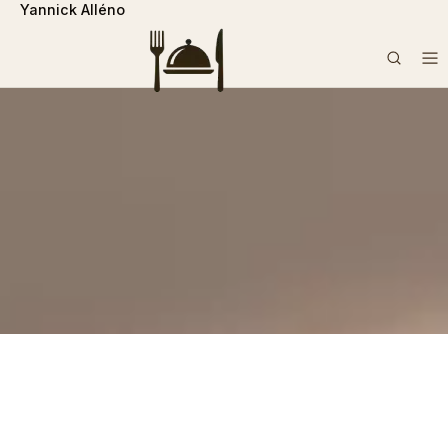
Yannick Alléno
```php
Rechercher :