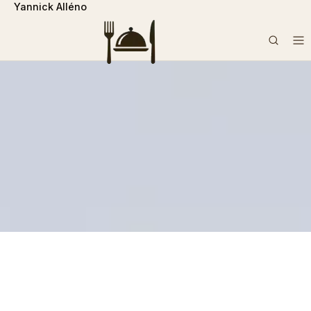
Yannick Alléno
```php
Rechercher :