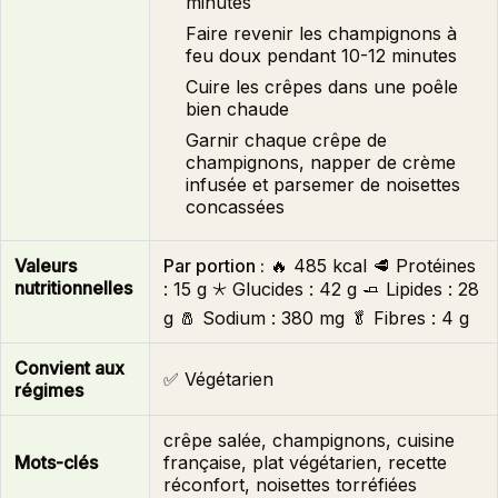
minutes
Faire revenir les champignons à
feu doux pendant 10-12 minutes
Cuire les crêpes dans une poêle
bien chaude
Garnir chaque crêpe de
champignons, napper de crème
infusée et parsemer de noisettes
concassées
Valeurs
Par portion :
🔥
485 kcal
🥩 Protéines
nutritionnelles
:
15 g
🞯 Glucides :
42 g
🧈 Lipides :
28
g
🧂 Sodium :
380 mg
🥬 Fibres :
4 g
Convient aux
✅ Végétarien
régimes
crêpe salée, champignons, cuisine
Mots-clés
française, plat végétarien, recette
réconfort, noisettes torréfiées