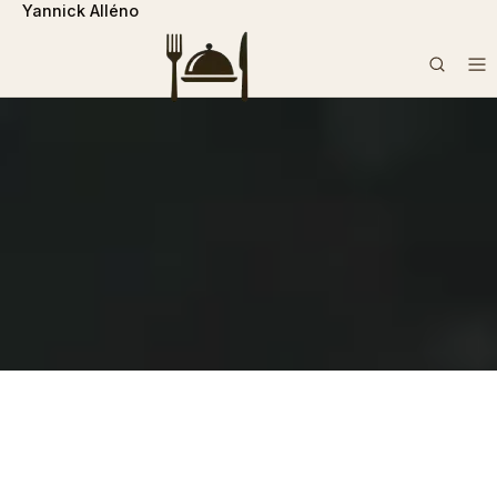
Yannick Alléno
```php
Rechercher :