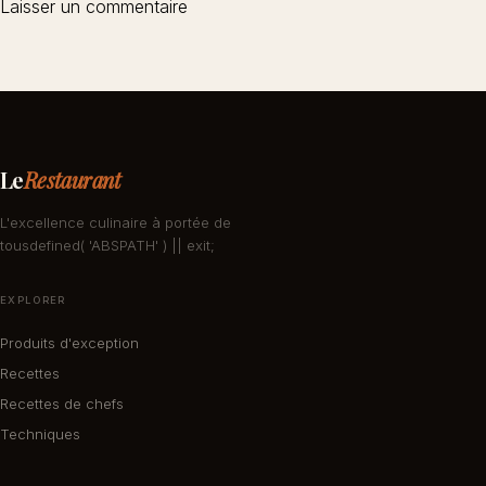
Le
Restaurant
L'excellence culinaire à portée de
tousdefined( 'ABSPATH' ) || exit;
EXPLORER
Produits d'exception
Recettes
Recettes de chefs
Techniques