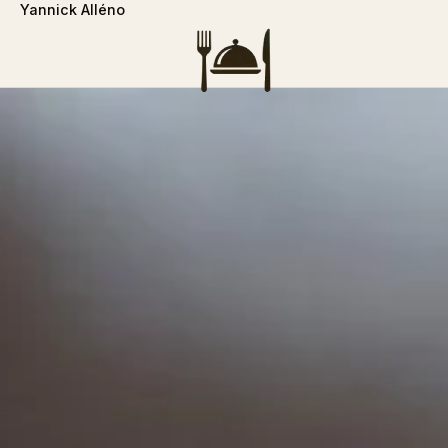
Yannick Alléno
```php
Rechercher :