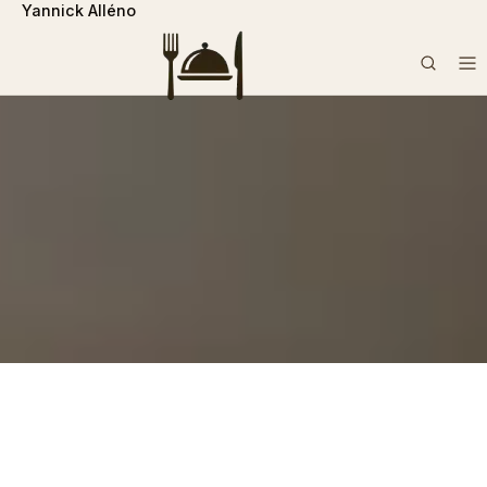
Yannick Alléno
```php
Rechercher :