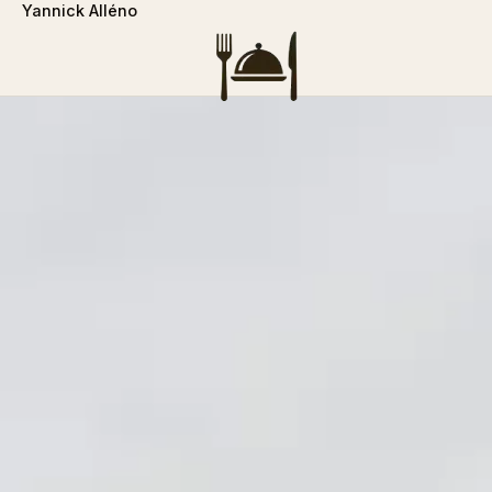
Yannick Alléno
```php
Rechercher :