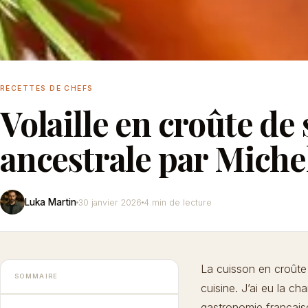
RECETTES DE CHEFS
Volaille en croûte de 
ancestrale par Miche
Luka Martin
30 janvier 2026
4 min de lecture
La
cuisson en croûte
SOMMAIRE
cuisine. J’ai eu la c
gastronomie française