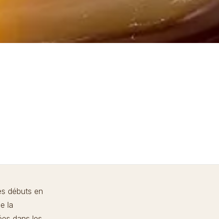
es débuts en
e la
ées dans les