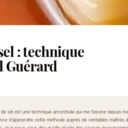
sel : technique
l Guérard
 de sel
est une technique ancestrale qui me fascine depuis m
hance d’apprendre cette méthode auprès de véritables maîtres d
, et je peux vous dire qu’elle révèle des saveurs insoupçonn