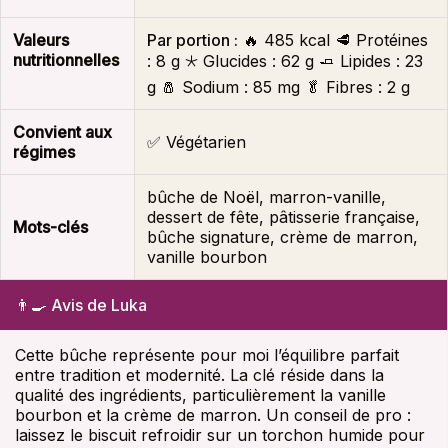
Valeurs
Par portion :
🔥
485 kcal
🥩 Protéines
nutritionnelles
:
8 g
🞯 Glucides :
62 g
🧈 Lipides :
23
g
🧂 Sodium :
85 mg
🥬 Fibres :
2 g
Convient aux
✅ Végétarien
régimes
bûche de Noël, marron-vanille,
dessert de fête, pâtisserie française,
Mots-clés
bûche signature, crème de marron,
vanille bourbon
👨‍🍳 Avis de Luka
Cette bûche représente pour moi l’équilibre parfait
entre tradition et modernité. La clé réside dans la
qualité des ingrédients, particulièrement la vanille
bourbon et la crème de marron. Un conseil de pro :
laissez le biscuit refroidir sur un torchon humide pour