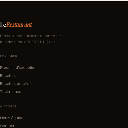
Le
Restaurant
L'excellence culinaire à portée de
tousdefined( 'ABSPATH' ) || exit;
EXPLORER
Produits d'exception
Recettes
Recettes de chefs
Techniques
À PROPOS
Notre équipe
Contact