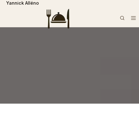
Yannick Alléno
```php
Rechercher :