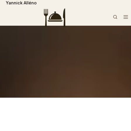
Yannick Alléno
```php
Rechercher :