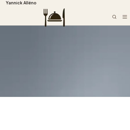
Yannick Alléno
```php
Rechercher :