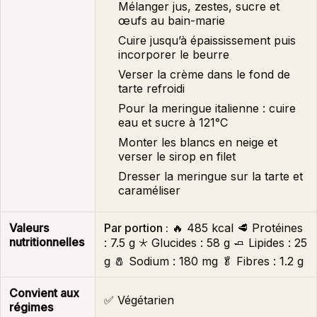
Mélanger jus, zestes, sucre et
œufs au bain-marie
Cuire jusqu’à épaississement puis
incorporer le beurre
Verser la crème dans le fond de
tarte refroidi
Pour la meringue italienne : cuire
eau et sucre à 121°C
Monter les blancs en neige et
verser le sirop en filet
Dresser la meringue sur la tarte et
caraméliser
Valeurs
Par portion :
🔥
485 kcal
🥩 Protéines
nutritionnelles
:
7.5 g
🞯 Glucides :
58 g
🧈 Lipides :
25
g
🧂 Sodium :
180 mg
🥬 Fibres :
1.2 g
Convient aux
✅ Végétarien
régimes